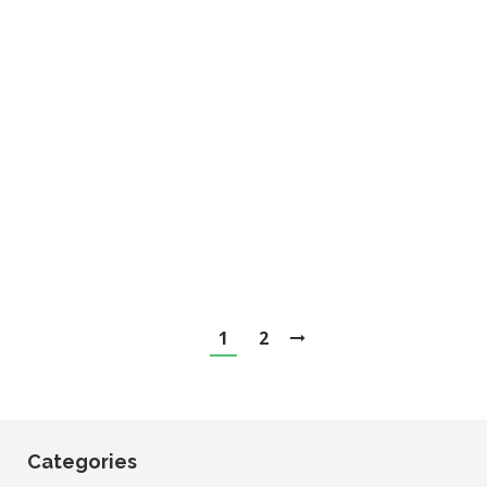
Formação em SP 2018
Sem categoria
Por
primeira-infancia
21 de setembro de 2018
Deixe um comentário
Resumo da noticia…
1
2
Categories